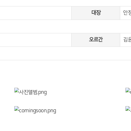
대장
안
오르간
김