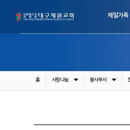
제일가족
홈
사랑나눔
봉사부서