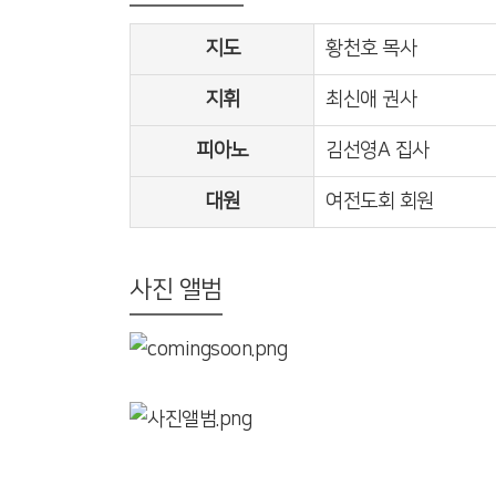
지도
황천호 목사
지휘
최신애 권사
피아노
김선영A 집사
대원
여전도회 회원
사진 앨범