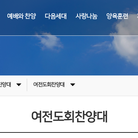
예배와 찬양
다음세대
사랑나눔
양육훈련
찬양대
여전도회찬양대
여전도회찬양대