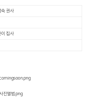
정숙 권사
윤이 집사