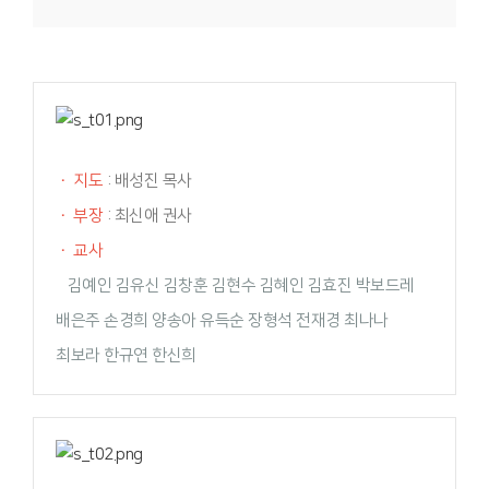
·
지도
: 배성진 목사
·
부장
: 최신애 권사
·
교사
김예인 김유신 김창훈 김현수 김혜인 김효진 박보드레
배은주 손경희 양송아 유득순 장형석 전재경 최나나
최보라 한규연 한신희