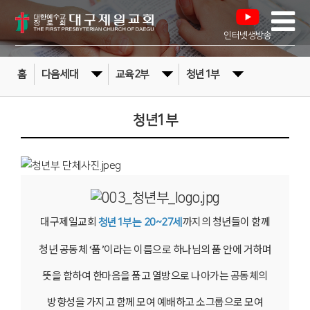
인터넷생방송
홈
다음세대
교육2부
청년1부
청년1부
대구제일교회
까지의 청년들이 함께
청년1부는 20~27세
청년 공동체 ‘품’이라는 이름으로 하나님의 품 안에 거하며
뜻을 합하여 한마음을 품고 열방으로 나아가는 공동체의
방향성을 가지고 함께 모여 예배하고 소그룹으로 모여