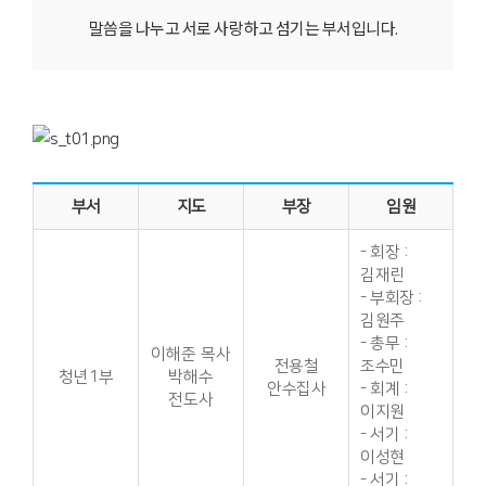
말씀을 나누고 서로 사랑하고 섬기는 부서입니다.
부서
지도
부장
임원
- 회장 :
김재린
- 부회장 :
김원주
- 총무 :
이해준 목사
전용철
조수민
청년1부
박해수
안수집사
- 회계 :
전도사
이지원
- 서기 :
이성현
- 서기 :