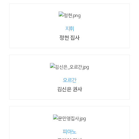
지휘
정헌 집사
오르간
김신은 권사
피아노