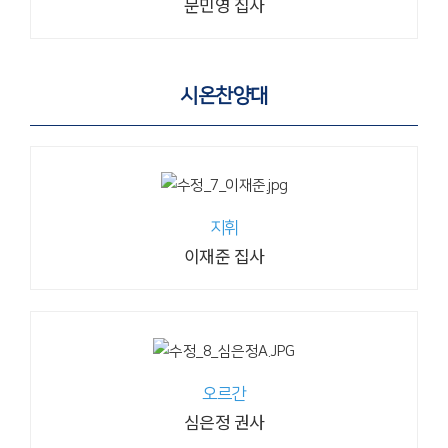
문민영 집사
시온찬양대
지휘
이재준 집사
오르간
심은정 권사