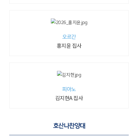
오르간
홍지윤 집사
피아노
김지현A 집사
호산나찬양대