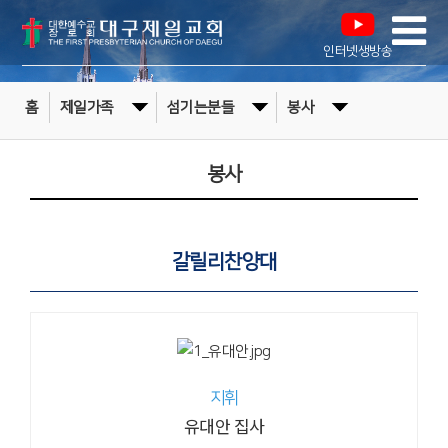
인터넷생방송
홈
제일가족
섬기는분들
봉사
봉사
갈릴리찬양대
지휘
유대안 집사