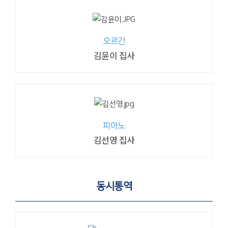
오르간
김윤이 집사
피아노
김선영 집사
동시통역