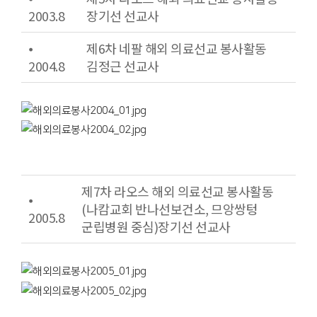
2003.8
장기선 선교사
⦁
제6차 네팔 해외 의료선교 봉사활동
2004.8
김정근 선교사
제7차 라오스 해외 의료선교 봉사활동
⦁
(나캄교회 반나선보건소, 므앙쌍텅
2005.8
군립병원 중심)장기선 선교사