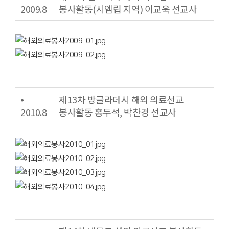
2009.8
봉사활동(시엠립 지역) 이교욱 선교사
⦁
제13차 방글라데시 해외 의료선교
2010.8
봉사활동 홍두석, 박찬경 선교사