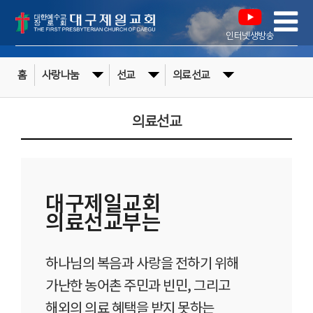
인터넷생방송
홈
사랑나눔
선교
의료선교
의료선교
대구제일교회
의료선교부는
하나님의 복음과 사랑을 전하기 위해
가난한 농어촌 주민과 빈민, 그리고
해외의 의료 혜택을 받지 못하는